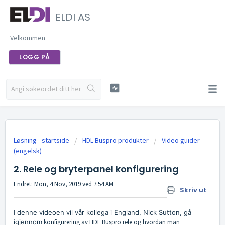
ELDI AS
Velkommen
LOGG PÅ
Løsning - startside
HDL Buspro produkter
Video guider
(engelsk)
2. Rele og bryterpanel konfigurering
Endret: Mon, 4 Nov, 2019 ved 7:54 AM
Skriv ut
I denne videoen vil vår kollega i England, Nick Sutton, gå
igjennom
konfigurering av HDL Buspro rele og hvordan man